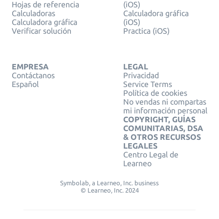
Hojas de referencia
(iOS)
Calculadoras
Calculadora gráfica
Calculadora gráfica
(iOS)
Verificar solución
Practica (iOS)
EMPRESA
LEGAL
Contáctanos
Privacidad
Español
Service Terms
Política de cookies
No vendas ni compartas
mi información personal
COPYRIGHT, GUÍAS
COMUNITARIAS, DSA
& OTROS RECURSOS
LEGALES
Centro Legal de
Learneo
Symbolab, a Learneo, Inc. business
© Learneo, Inc. 2024