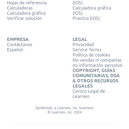
Hojas de referencia
(iOS)
Calculadoras
Calculadora gráfica
Calculadora gráfica
(iOS)
Verificar solución
Practica (iOS)
EMPRESA
LEGAL
Contáctanos
Privacidad
Español
Service Terms
Política de cookies
No vendas ni compartas
mi información personal
COPYRIGHT, GUÍAS
COMUNITARIAS, DSA
& OTROS RECURSOS
LEGALES
Centro Legal de
Learneo
Symbolab, a Learneo, Inc. business
© Learneo, Inc. 2024