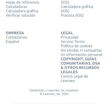
Hojas de referencia
(iOS)
Calculadoras
Calculadora gráfica
Calculadora gráfica
(iOS)
Verificar solución
Practica (iOS)
EMPRESA
LEGAL
Contáctanos
Privacidad
Español
Service Terms
Política de cookies
No vendas ni compartas
mi información personal
COPYRIGHT, GUÍAS
COMUNITARIAS, DSA
& OTROS RECURSOS
LEGALES
Centro Legal de
Learneo
Symbolab, a Learneo, Inc. business
© Learneo, Inc. 2024