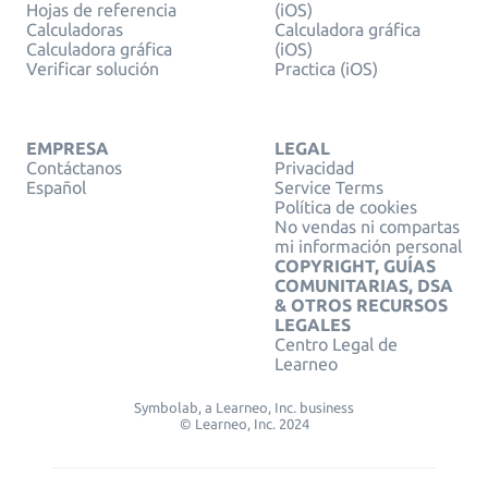
Hojas de referencia
(iOS)
Calculadoras
Calculadora gráfica
Calculadora gráfica
(iOS)
Verificar solución
Practica (iOS)
EMPRESA
LEGAL
Contáctanos
Privacidad
Español
Service Terms
Política de cookies
No vendas ni compartas
mi información personal
COPYRIGHT, GUÍAS
COMUNITARIAS, DSA
& OTROS RECURSOS
LEGALES
Centro Legal de
Learneo
Symbolab, a Learneo, Inc. business
© Learneo, Inc. 2024