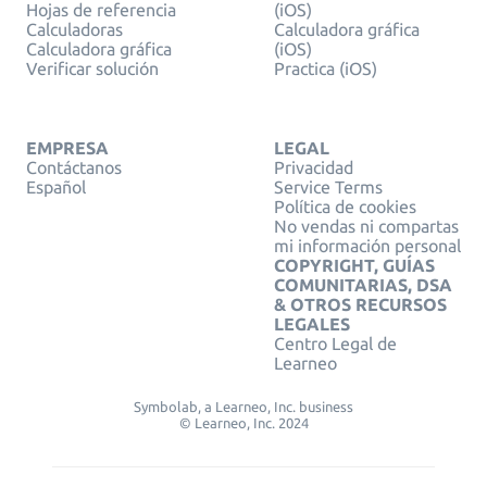
Hojas de referencia
(iOS)
Calculadoras
Calculadora gráfica
Calculadora gráfica
(iOS)
Verificar solución
Practica (iOS)
EMPRESA
LEGAL
Contáctanos
Privacidad
Español
Service Terms
Política de cookies
No vendas ni compartas
mi información personal
COPYRIGHT, GUÍAS
COMUNITARIAS, DSA
& OTROS RECURSOS
LEGALES
Centro Legal de
Learneo
Symbolab, a Learneo, Inc. business
© Learneo, Inc. 2024