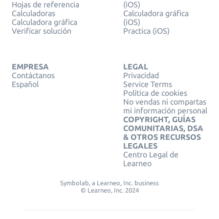
Hojas de referencia
(iOS)
Calculadoras
Calculadora gráfica
Calculadora gráfica
(iOS)
Verificar solución
Practica (iOS)
EMPRESA
LEGAL
Contáctanos
Privacidad
Español
Service Terms
Política de cookies
No vendas ni compartas
mi información personal
COPYRIGHT, GUÍAS
COMUNITARIAS, DSA
& OTROS RECURSOS
LEGALES
Centro Legal de
Learneo
Symbolab, a Learneo, Inc. business
© Learneo, Inc. 2024