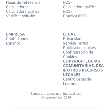
Hojas de referencia
(iOS)
Calculadoras
Calculadora gráfica
Calculadora gráfica
(iOS)
Verificar solución
Practica (iOS)
EMPRESA
LEGAL
Contáctanos
Privacidad
Español
Service Terms
Política de cookies
Configuración de
Cookies
COPYRIGHT, GUÍAS
COMUNITARIAS, DSA
& OTROS RECURSOS
LEGALES
Centro Legal de
Learneo
Symbolab, a Learneo, Inc. business
© Learneo, Inc. 2024