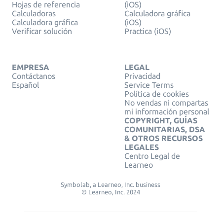
Hojas de referencia
(iOS)
Calculadoras
Calculadora gráfica
Calculadora gráfica
(iOS)
Verificar solución
Practica (iOS)
EMPRESA
LEGAL
Contáctanos
Privacidad
Español
Service Terms
Política de cookies
No vendas ni compartas
mi información personal
COPYRIGHT, GUÍAS
COMUNITARIAS, DSA
& OTROS RECURSOS
LEGALES
Centro Legal de
Learneo
Symbolab, a Learneo, Inc. business
© Learneo, Inc. 2024