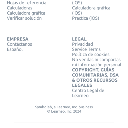
Hojas de referencia
(iOS)
Calculadoras
Calculadora gráfica
Calculadora gráfica
(iOS)
Verificar solución
Practica (iOS)
EMPRESA
LEGAL
Contáctanos
Privacidad
Español
Service Terms
Política de cookies
No vendas ni compartas
mi información personal
COPYRIGHT, GUÍAS
COMUNITARIAS, DSA
& OTROS RECURSOS
LEGALES
Centro Legal de
Learneo
Symbolab, a Learneo, Inc. business
© Learneo, Inc. 2024