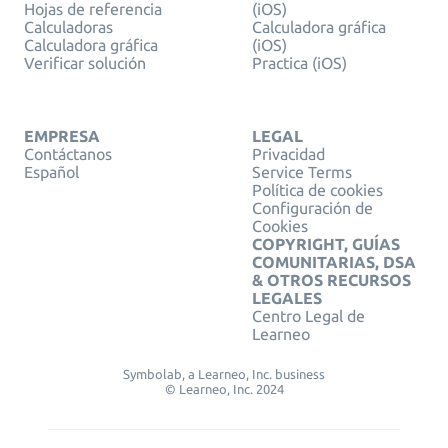
Hojas de referencia
(iOS)
Calculadoras
Calculadora gráfica
Calculadora gráfica
(iOS)
Verificar solución
Practica (iOS)
EMPRESA
LEGAL
Contáctanos
Privacidad
Español
Service Terms
Política de cookies
Configuración de
Cookies
COPYRIGHT, GUÍAS
COMUNITARIAS, DSA
& OTROS RECURSOS
LEGALES
Centro Legal de
Learneo
Symbolab, a Learneo, Inc. business
© Learneo, Inc. 2024