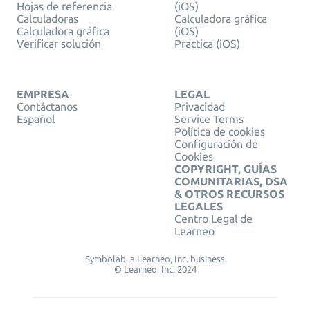
Hojas de referencia
(iOS)
Calculadoras
Calculadora gráfica
Calculadora gráfica
(iOS)
Verificar solución
Practica (iOS)
EMPRESA
LEGAL
Contáctanos
Privacidad
Español
Service Terms
Política de cookies
Configuración de
Cookies
COPYRIGHT, GUÍAS
COMUNITARIAS, DSA
& OTROS RECURSOS
LEGALES
Centro Legal de
Learneo
Symbolab, a Learneo, Inc. business
© Learneo, Inc. 2024