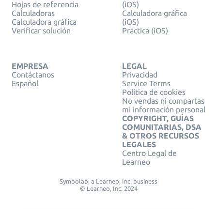
Hojas de referencia
(iOS)
Calculadoras
Calculadora gráfica
Calculadora gráfica
(iOS)
Verificar solución
Practica (iOS)
EMPRESA
LEGAL
Contáctanos
Privacidad
Español
Service Terms
Política de cookies
No vendas ni compartas
mi información personal
COPYRIGHT, GUÍAS
COMUNITARIAS, DSA
& OTROS RECURSOS
LEGALES
Centro Legal de
Learneo
Symbolab, a Learneo, Inc. business
© Learneo, Inc. 2024