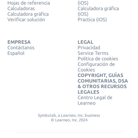
Hojas de referencia
(iOS)
Calculadoras
Calculadora gráfica
Calculadora gráfica
(iOS)
Verificar solución
Practica (iOS)
EMPRESA
LEGAL
Contáctanos
Privacidad
Español
Service Terms
Política de cookies
Configuración de
Cookies
COPYRIGHT, GUÍAS
COMUNITARIAS, DSA
& OTROS RECURSOS
LEGALES
Centro Legal de
Learneo
Symbolab, a Learneo, Inc. business
© Learneo, Inc. 2024