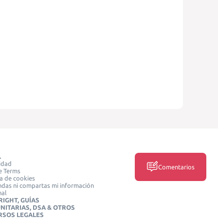
L
idad
Comentarios
e Terms
ca de cookies
das ni compartas mi información
nal
IGHT, GUÍAS
NITARIAS, DSA & OTROS
RSOS LEGALES