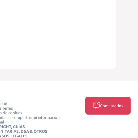
L
idad
Comentarios
e Terms
ca de cookies
das ni compartas mi información
nal
IGHT, GUÍAS
NITARIAS, DSA & OTROS
RSOS LEGALES