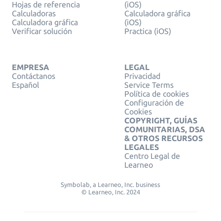
Hojas de referencia
(iOS)
Calculadoras
Calculadora gráfica
Calculadora gráfica
(iOS)
Verificar solución
Practica (iOS)
EMPRESA
LEGAL
Contáctanos
Privacidad
Español
Service Terms
Política de cookies
Configuración de
Cookies
COPYRIGHT, GUÍAS
COMUNITARIAS, DSA
& OTROS RECURSOS
LEGALES
Centro Legal de
Learneo
Symbolab, a Learneo, Inc. business
© Learneo, Inc. 2024