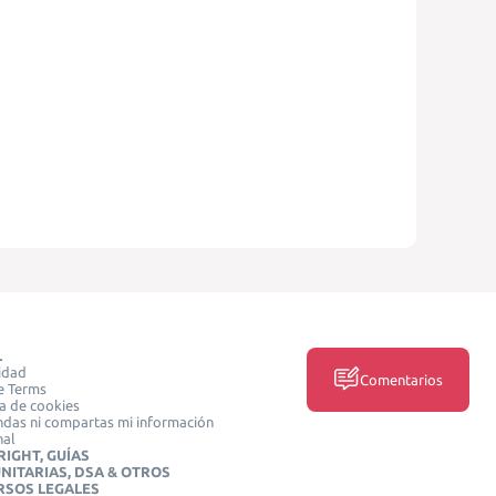
L
idad
Comentarios
e Terms
ca de cookies
das ni compartas mi información
nal
IGHT, GUÍAS
NITARIAS, DSA & OTROS
RSOS LEGALES