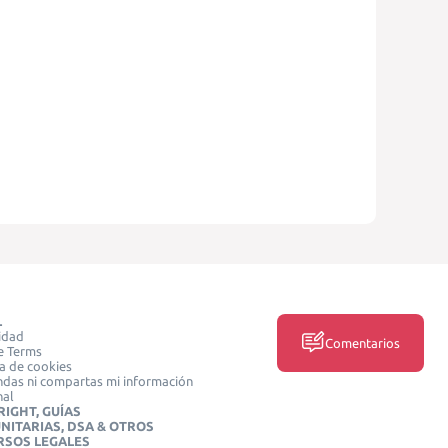
L
idad
Comentarios
e Terms
ca de cookies
das ni compartas mi información
nal
IGHT, GUÍAS
NITARIAS, DSA & OTROS
RSOS LEGALES