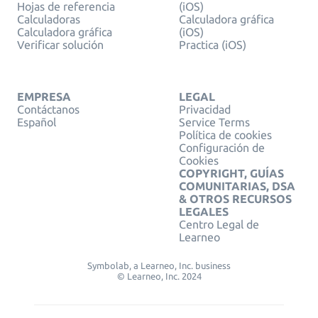
Hojas de referencia
(iOS)
Calculadoras
Calculadora gráfica
Calculadora gráfica
(iOS)
Verificar solución
Practica (iOS)
EMPRESA
LEGAL
Contáctanos
Privacidad
Español
Service Terms
Política de cookies
Configuración de
Cookies
COPYRIGHT, GUÍAS
COMUNITARIAS, DSA
& OTROS RECURSOS
LEGALES
Centro Legal de
Learneo
Symbolab, a Learneo, Inc. business
© Learneo, Inc. 2024