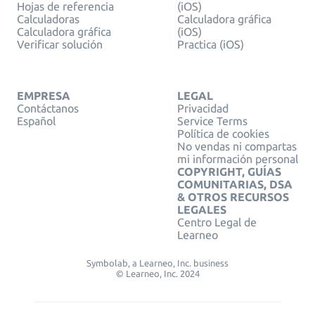
Hojas de referencia
(iOS)
Calculadoras
Calculadora gráfica
Calculadora gráfica
(iOS)
Verificar solución
Practica (iOS)
EMPRESA
LEGAL
Contáctanos
Privacidad
Español
Service Terms
Política de cookies
No vendas ni compartas
mi información personal
COPYRIGHT, GUÍAS
COMUNITARIAS, DSA
& OTROS RECURSOS
LEGALES
Centro Legal de
Learneo
Symbolab, a Learneo, Inc. business
© Learneo, Inc. 2024