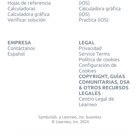
Hojas de referencia
(iOS)
Calculadoras
Calculadora gráfica
Calculadora gráfica
(iOS)
Verificar solución
Practica (iOS)
EMPRESA
LEGAL
Contáctanos
Privacidad
Español
Service Terms
Política de cookies
Configuración de
Cookies
COPYRIGHT, GUÍAS
COMUNITARIAS, DSA
& OTROS RECURSOS
LEGALES
Centro Legal de
Learneo
Symbolab, a Learneo, Inc. business
© Learneo, Inc. 2024