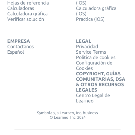
Hojas de referencia
(iOS)
Calculadoras
Calculadora gráfica
Calculadora gráfica
(iOS)
Verificar solución
Practica (iOS)
EMPRESA
LEGAL
Contáctanos
Privacidad
Español
Service Terms
Política de cookies
Configuración de
Cookies
COPYRIGHT, GUÍAS
COMUNITARIAS, DSA
& OTROS RECURSOS
LEGALES
Centro Legal de
Learneo
Symbolab, a Learneo, Inc. business
© Learneo, Inc. 2024