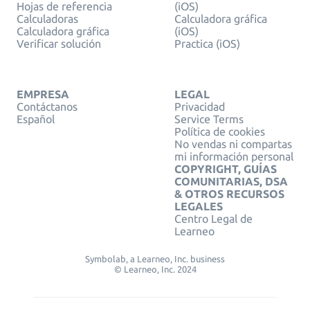
Hojas de referencia
(iOS)
Calculadoras
Calculadora gráfica
Calculadora gráfica
(iOS)
Verificar solución
Practica (iOS)
EMPRESA
LEGAL
Contáctanos
Privacidad
Español
Service Terms
Política de cookies
No vendas ni compartas
mi información personal
COPYRIGHT, GUÍAS
COMUNITARIAS, DSA
& OTROS RECURSOS
LEGALES
Centro Legal de
Learneo
Symbolab, a Learneo, Inc. business
© Learneo, Inc. 2024