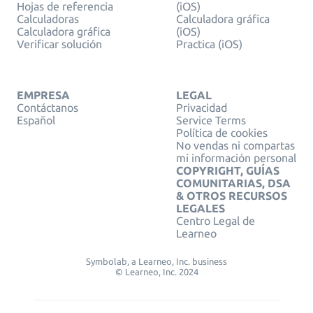
Hojas de referencia
(iOS)
Calculadoras
Calculadora gráfica
Calculadora gráfica
(iOS)
Verificar solución
Practica (iOS)
EMPRESA
LEGAL
Contáctanos
Privacidad
Español
Service Terms
Política de cookies
No vendas ni compartas
mi información personal
COPYRIGHT, GUÍAS
COMUNITARIAS, DSA
& OTROS RECURSOS
LEGALES
Centro Legal de
Learneo
Symbolab, a Learneo, Inc. business
© Learneo, Inc. 2024