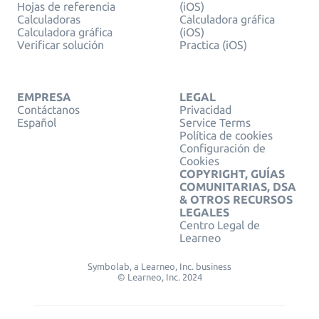
Hojas de referencia
(iOS)
Calculadoras
Calculadora gráfica
Calculadora gráfica
(iOS)
Verificar solución
Practica (iOS)
EMPRESA
LEGAL
Contáctanos
Privacidad
Español
Service Terms
Política de cookies
Configuración de
Cookies
COPYRIGHT, GUÍAS
COMUNITARIAS, DSA
& OTROS RECURSOS
LEGALES
Centro Legal de
Learneo
Symbolab, a Learneo, Inc. business
© Learneo, Inc. 2024