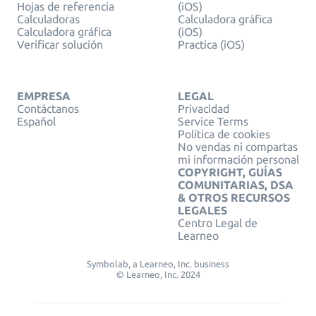
Hojas de referencia
(iOS)
Calculadoras
Calculadora gráfica
Calculadora gráfica
(iOS)
Verificar solución
Practica (iOS)
EMPRESA
LEGAL
Contáctanos
Privacidad
Español
Service Terms
Política de cookies
No vendas ni compartas
mi información personal
COPYRIGHT, GUÍAS
COMUNITARIAS, DSA
& OTROS RECURSOS
LEGALES
Centro Legal de
Learneo
Symbolab, a Learneo, Inc. business
© Learneo, Inc. 2024