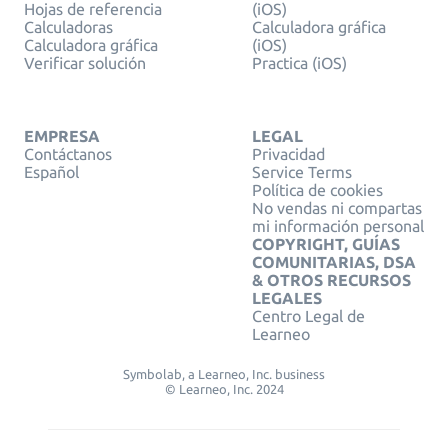
Hojas de referencia
(iOS)
Calculadoras
Calculadora gráfica
Calculadora gráfica
(iOS)
Verificar solución
Practica (iOS)
EMPRESA
LEGAL
Contáctanos
Privacidad
Español
Service Terms
Política de cookies
No vendas ni compartas
mi información personal
COPYRIGHT, GUÍAS
COMUNITARIAS, DSA
& OTROS RECURSOS
LEGALES
Centro Legal de
Learneo
Symbolab, a Learneo, Inc. business
© Learneo, Inc. 2024