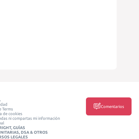
L
idad
Comentarios
e Terms
ca de cookies
das ni compartas mi información
nal
IGHT, GUÍAS
NITARIAS, DSA & OTROS
RSOS LEGALES