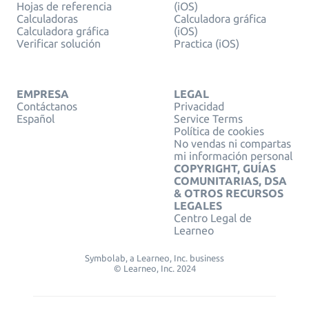
Hojas de referencia
(iOS)
Calculadoras
Calculadora gráfica
Calculadora gráfica
(iOS)
Verificar solución
Practica (iOS)
EMPRESA
LEGAL
Contáctanos
Privacidad
Español
Service Terms
Política de cookies
No vendas ni compartas
mi información personal
COPYRIGHT, GUÍAS
COMUNITARIAS, DSA
& OTROS RECURSOS
LEGALES
Centro Legal de
Learneo
Symbolab, a Learneo, Inc. business
© Learneo, Inc. 2024