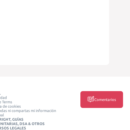
L
idad
Comentarios
e Terms
ca de cookies
das ni compartas mi información
nal
IGHT, GUÍAS
NITARIAS, DSA & OTROS
RSOS LEGALES