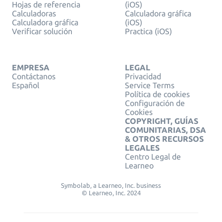
Hojas de referencia
(iOS)
Calculadoras
Calculadora gráfica
Calculadora gráfica
(iOS)
Verificar solución
Practica (iOS)
EMPRESA
LEGAL
Contáctanos
Privacidad
Español
Service Terms
Política de cookies
Configuración de
Cookies
COPYRIGHT, GUÍAS
COMUNITARIAS, DSA
& OTROS RECURSOS
LEGALES
Centro Legal de
Learneo
Symbolab, a Learneo, Inc. business
© Learneo, Inc. 2024