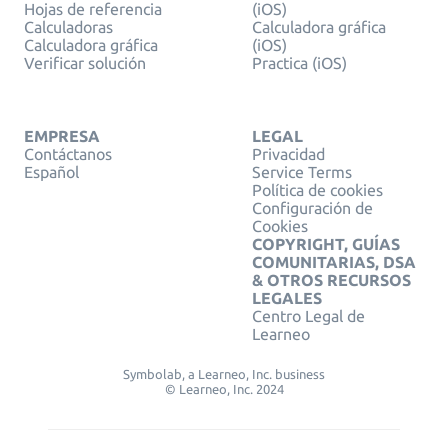
Hojas de referencia
(iOS)
Calculadoras
Calculadora gráfica
Calculadora gráfica
(iOS)
Verificar solución
Practica (iOS)
EMPRESA
LEGAL
Contáctanos
Privacidad
Español
Service Terms
Política de cookies
Configuración de
Cookies
COPYRIGHT, GUÍAS
COMUNITARIAS, DSA
& OTROS RECURSOS
LEGALES
Centro Legal de
Learneo
Symbolab, a Learneo, Inc. business
© Learneo, Inc. 2024