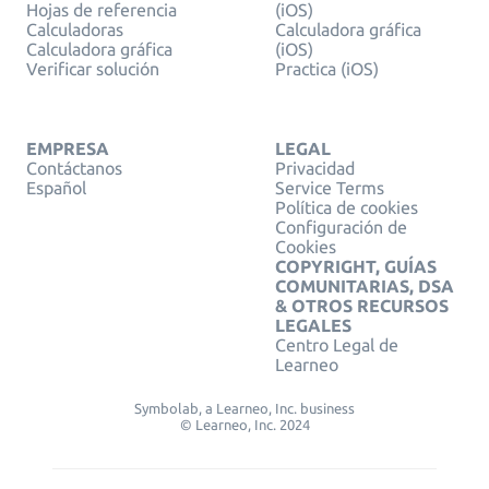
Hojas de referencia
(iOS)
Calculadoras
Calculadora gráfica
Calculadora gráfica
(iOS)
Verificar solución
Practica (iOS)
EMPRESA
LEGAL
Contáctanos
Privacidad
Español
Service Terms
Política de cookies
Configuración de
Cookies
COPYRIGHT, GUÍAS
COMUNITARIAS, DSA
& OTROS RECURSOS
LEGALES
Centro Legal de
Learneo
Symbolab, a Learneo, Inc. business
© Learneo, Inc. 2024