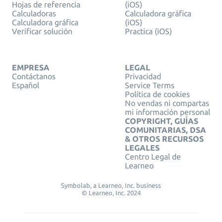
Hojas de referencia
(iOS)
Calculadoras
Calculadora gráfica
Calculadora gráfica
(iOS)
Verificar solución
Practica (iOS)
EMPRESA
LEGAL
Contáctanos
Privacidad
Español
Service Terms
Política de cookies
No vendas ni compartas
mi información personal
COPYRIGHT, GUÍAS
COMUNITARIAS, DSA
& OTROS RECURSOS
LEGALES
Centro Legal de
Learneo
Symbolab, a Learneo, Inc. business
© Learneo, Inc. 2024