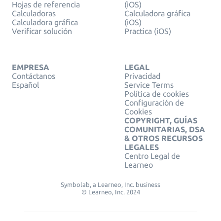
Hojas de referencia
(iOS)
Calculadoras
Calculadora gráfica
Calculadora gráfica
(iOS)
Verificar solución
Practica (iOS)
EMPRESA
LEGAL
Contáctanos
Privacidad
Español
Service Terms
Política de cookies
Configuración de
Cookies
COPYRIGHT, GUÍAS
COMUNITARIAS, DSA
& OTROS RECURSOS
LEGALES
Centro Legal de
Learneo
Symbolab, a Learneo, Inc. business
© Learneo, Inc. 2024