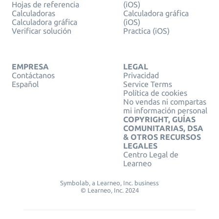
Hojas de referencia
(iOS)
Calculadoras
Calculadora gráfica
Calculadora gráfica
(iOS)
Verificar solución
Practica (iOS)
EMPRESA
LEGAL
Contáctanos
Privacidad
Español
Service Terms
Política de cookies
No vendas ni compartas
mi información personal
COPYRIGHT, GUÍAS
COMUNITARIAS, DSA
& OTROS RECURSOS
LEGALES
Centro Legal de
Learneo
Symbolab, a Learneo, Inc. business
© Learneo, Inc. 2024