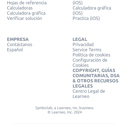
Hojas de referencia
(iOS)
Calculadoras
Calculadora gráfica
Calculadora gráfica
(iOS)
Verificar solución
Practica (iOS)
EMPRESA
LEGAL
Contáctanos
Privacidad
Español
Service Terms
Política de cookies
Configuración de
Cookies
COPYRIGHT, GUÍAS
COMUNITARIAS, DSA
& OTROS RECURSOS
LEGALES
Centro Legal de
Learneo
Symbolab, a Learneo, Inc. business
© Learneo, Inc. 2024