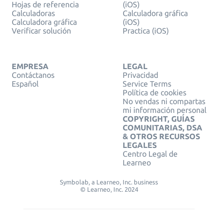
Hojas de referencia
(iOS)
Calculadoras
Calculadora gráfica
Calculadora gráfica
(iOS)
Verificar solución
Practica (iOS)
EMPRESA
LEGAL
Contáctanos
Privacidad
Español
Service Terms
Política de cookies
No vendas ni compartas
mi información personal
COPYRIGHT, GUÍAS
COMUNITARIAS, DSA
& OTROS RECURSOS
LEGALES
Centro Legal de
Learneo
Symbolab, a Learneo, Inc. business
© Learneo, Inc. 2024