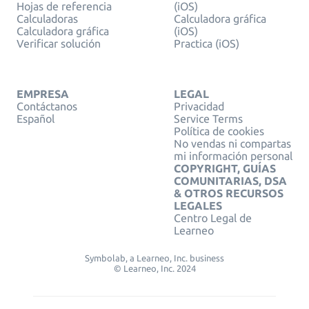
Hojas de referencia
(iOS)
Calculadoras
Calculadora gráfica
Calculadora gráfica
(iOS)
Verificar solución
Practica (iOS)
EMPRESA
LEGAL
Contáctanos
Privacidad
Español
Service Terms
Política de cookies
No vendas ni compartas
mi información personal
COPYRIGHT, GUÍAS
COMUNITARIAS, DSA
& OTROS RECURSOS
LEGALES
Centro Legal de
Learneo
Symbolab, a Learneo, Inc. business
© Learneo, Inc. 2024