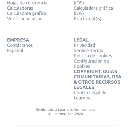
Hojas de referencia
(iOS)
Calculadoras
Calculadora gráfica
Calculadora gráfica
(iOS)
Verificar solución
Practica (iOS)
EMPRESA
LEGAL
Contáctanos
Privacidad
Español
Service Terms
Política de cookies
Configuración de
Cookies
COPYRIGHT, GUÍAS
COMUNITARIAS, DSA
& OTROS RECURSOS
LEGALES
Centro Legal de
Learneo
Symbolab, a Learneo, Inc. business
© Learneo, Inc. 2024