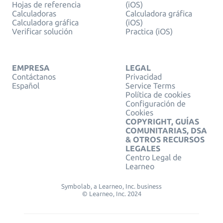
Hojas de referencia
(iOS)
Calculadoras
Calculadora gráfica
Calculadora gráfica
(iOS)
Verificar solución
Practica (iOS)
EMPRESA
LEGAL
Contáctanos
Privacidad
Español
Service Terms
Política de cookies
Configuración de
Cookies
COPYRIGHT, GUÍAS
COMUNITARIAS, DSA
& OTROS RECURSOS
LEGALES
Centro Legal de
Learneo
Symbolab, a Learneo, Inc. business
© Learneo, Inc. 2024