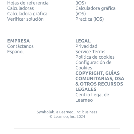
Hojas de referencia
(iOS)
Calculadoras
Calculadora gráfica
Calculadora gráfica
(iOS)
Verificar solución
Practica (iOS)
EMPRESA
LEGAL
Contáctanos
Privacidad
Español
Service Terms
Política de cookies
Configuración de
Cookies
COPYRIGHT, GUÍAS
COMUNITARIAS, DSA
& OTROS RECURSOS
LEGALES
Centro Legal de
Learneo
Symbolab, a Learneo, Inc. business
© Learneo, Inc. 2024