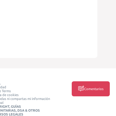
L
idad
Comentarios
e Terms
ca de cookies
das ni compartas mi información
nal
IGHT, GUÍAS
NITARIAS, DSA & OTROS
RSOS LEGALES