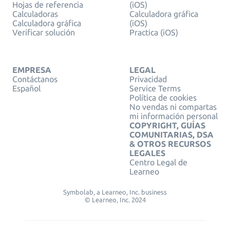
Hojas de referencia
(iOS)
Calculadoras
Calculadora gráfica
Calculadora gráfica
(iOS)
Verificar solución
Practica (iOS)
EMPRESA
LEGAL
Contáctanos
Privacidad
Español
Service Terms
Política de cookies
No vendas ni compartas
mi información personal
COPYRIGHT, GUÍAS
COMUNITARIAS, DSA
& OTROS RECURSOS
LEGALES
Centro Legal de
Learneo
Symbolab, a Learneo, Inc. business
© Learneo, Inc. 2024