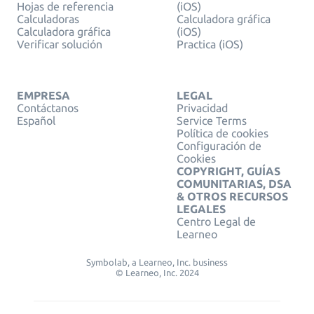
Hojas de referencia
(iOS)
Calculadoras
Calculadora gráfica
Calculadora gráfica
(iOS)
Verificar solución
Practica (iOS)
EMPRESA
LEGAL
Contáctanos
Privacidad
Español
Service Terms
Política de cookies
Configuración de
Cookies
COPYRIGHT, GUÍAS
COMUNITARIAS, DSA
& OTROS RECURSOS
LEGALES
Centro Legal de
Learneo
Symbolab, a Learneo, Inc. business
© Learneo, Inc. 2024