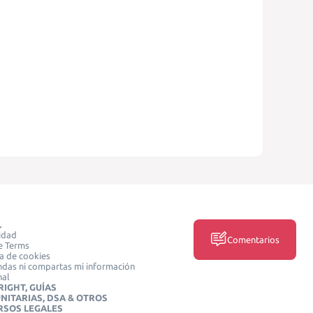
L
idad
Comentarios
e Terms
ca de cookies
das ni compartas mi información
nal
IGHT, GUÍAS
NITARIAS, DSA & OTROS
RSOS LEGALES