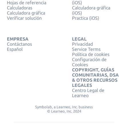
Hojas de referencia
(iOS)
Calculadoras
Calculadora gráfica
Calculadora gráfica
(iOS)
Verificar solución
Practica (iOS)
EMPRESA
LEGAL
Contáctanos
Privacidad
Español
Service Terms
Política de cookies
Configuración de
Cookies
COPYRIGHT, GUÍAS
COMUNITARIAS, DSA
& OTROS RECURSOS
LEGALES
Centro Legal de
Learneo
Symbolab, a Learneo, Inc. business
© Learneo, Inc. 2024