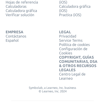
Hojas de referencia
(iOS)
Calculadoras
Calculadora gráfica
Calculadora gráfica
(iOS)
Verificar solución
Practica (iOS)
EMPRESA
LEGAL
Contáctanos
Privacidad
Español
Service Terms
Política de cookies
Configuración de
Cookies
COPYRIGHT, GUÍAS
COMUNITARIAS, DSA
& OTROS RECURSOS
LEGALES
Centro Legal de
Learneo
Symbolab, a Learneo, Inc. business
© Learneo, Inc. 2024