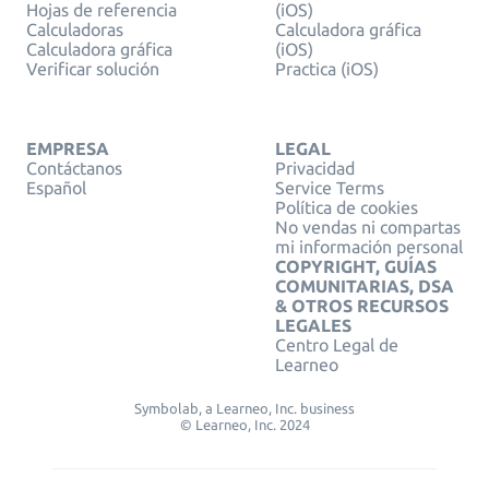
Hojas de referencia
(iOS)
Calculadoras
Calculadora gráfica
Calculadora gráfica
(iOS)
Verificar solución
Practica (iOS)
EMPRESA
LEGAL
Contáctanos
Privacidad
Español
Service Terms
Política de cookies
No vendas ni compartas
mi información personal
COPYRIGHT, GUÍAS
COMUNITARIAS, DSA
& OTROS RECURSOS
LEGALES
Centro Legal de
Learneo
Symbolab, a Learneo, Inc. business
© Learneo, Inc. 2024