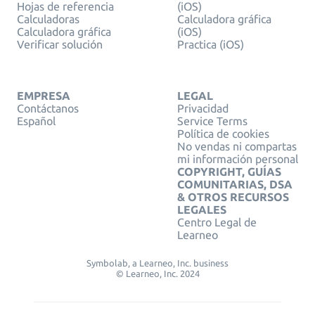
Hojas de referencia
(iOS)
Calculadoras
Calculadora gráfica
Calculadora gráfica
(iOS)
Verificar solución
Practica (iOS)
EMPRESA
LEGAL
Contáctanos
Privacidad
Español
Service Terms
Política de cookies
No vendas ni compartas
mi información personal
COPYRIGHT, GUÍAS
COMUNITARIAS, DSA
& OTROS RECURSOS
LEGALES
Centro Legal de
Learneo
Symbolab, a Learneo, Inc. business
© Learneo, Inc. 2024